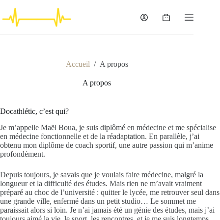
Passer
au
Panier
contenu
d’achat
Accueil
/
A propos
A propos
Docathlétic, c’est qui?
Je m’appelle Maël Boua, je suis diplômé en médecine et me spécialise
en médecine fonctionnelle et de la réadaptation. En parallèle, j’ai
obtenu mon diplôme de coach sportif, une autre passion qui m’anime
profondément.
Depuis toujours, je savais que je voulais faire médecine, malgré la
longueur et la difficulté des études. Mais rien ne m’avait vraiment
préparé au choc de l’université : quitter le lycée, me retrouver seul dans
une grande ville, enfermé dans un petit studio… Le sommet me
paraissait alors si loin. Je n’ai jamais été un génie des études, mais j’ai
toujours aimé la vie, le sport, les rencontres, et je me suis longtemps