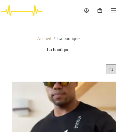
Passer
au
Panier
contenu
d’achat
Accueil
/
La boutique
La boutique