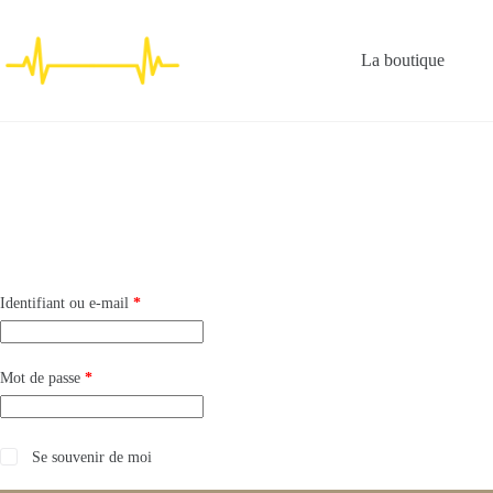
Passer
au
contenu
La boutique
Obligatoire
Identifiant ou e-mail
*
Obligatoire
Mot de passe
*
Se souvenir de moi